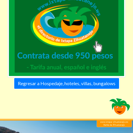
Regresar a Hospedaje, hoteles, villas, bungalows