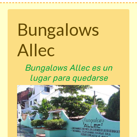
Bungalows
Allec
Bungalows Allec es un
lugar para quedarse